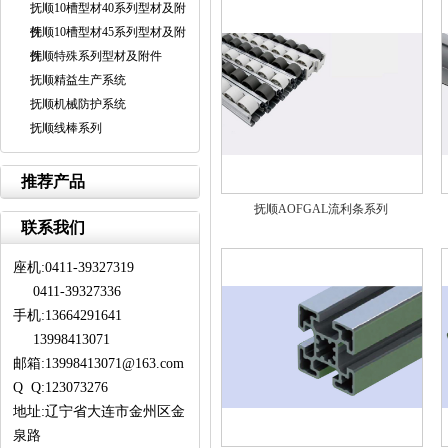
抚顺10槽型材40系列型材及附
件
抚顺10槽型材45系列型材及附
件
抚顺特殊系列型材及附件
抚顺精益生产系统
抚顺机械防护系统
抚顺线棒系列
推荐产品
抚顺AOFGAL流利条系列
联系我们
座机:0411-39327319
0411-39327336
手机:13664291641
13998413071
邮箱:13998413071@163.com
Q Q:123073276
地址:辽宁省大连市金州区金
泉路